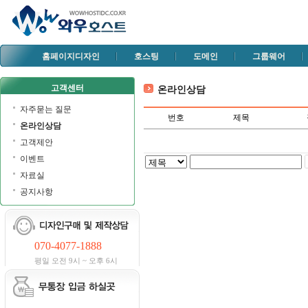
홈페이지디자인
호스팅
도메인
그룹웨어
고객센터
온라인상담
자주묻는 질문
번호
제목
온라인상담
고객제안
이벤트
자료실
공지사항
070-4077-1888
평일 오전 9시 ~ 오후 6시