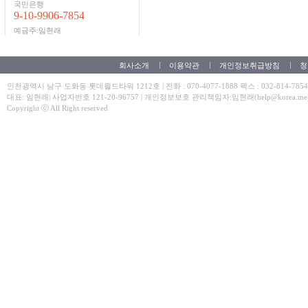
국민은행
9-10-9906-7854
예금주:임현래
회사소개
이용약관
개인정보취급방침
청
인천광역시 남구 도화동 롯데월드타워 1212호 | 전화 : 070-4077-1888 팩스 : 032-814-7854
대표: 임현래| 사업자번호 121-20-96757 | 개인정보보호 관리책임자:임현래(help@korea.me
Copyright ⓒ All Right reserved