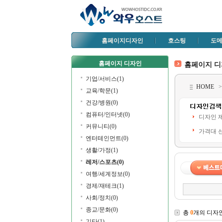
홈페이지디자인
호스팅
도
홈페이지 디자인
홈페이지 
기업/서비스(1)
HOME
교육/학문(1)
건강/병원(0)
컴퓨터/인터넷(0)
디자인 
커뮤니티(0)
가격대 
엔터테인먼트(0)
생활/가정(1)
레저/스포츠(0)
여행/세계정보(0)
경제/재테크(1)
사회/정치(0)
종교/문화(0)
총
0
개의 디자
기타(1)