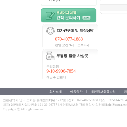
070-4077-1888
평일 오전 9시 ~ 오후 6시
국민은행
9-10-9906-7854
예금주:임현래
회사소개
이용약관
개인정보취급방침
청
인천광역시 남구 도화동 롯데월드타워 1212호 | 전화 : 070-4077-1888 팩스 : 032-814-7854
대표: 임현래| 사업자번호 121-20-96757 | 개인정보보호 관리책임자:임현래(help@korea.me
Copyright ⓒ All Right reserved