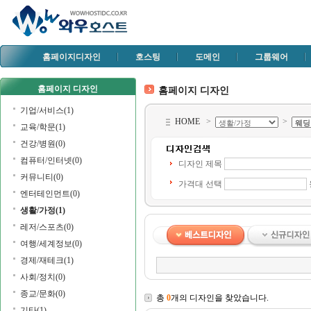
홈페이지디자인
호스팅
도메인
그룹웨어
홈페이지 디자인
홈페이지 디자인
기업/서비스(1)
HOME
>
>
교육/학문(1)
건강/병원(0)
컴퓨터/인터넷(0)
디자인 제목
커뮤니티(0)
가격대 선택
엔터테인먼트(0)
생활/가정(1)
레저/스포츠(0)
여행/세계정보(0)
경제/재테크(1)
사회/정치(0)
종교/문화(0)
총
0
개의 디자인을 찾았습니다.
기타(1)