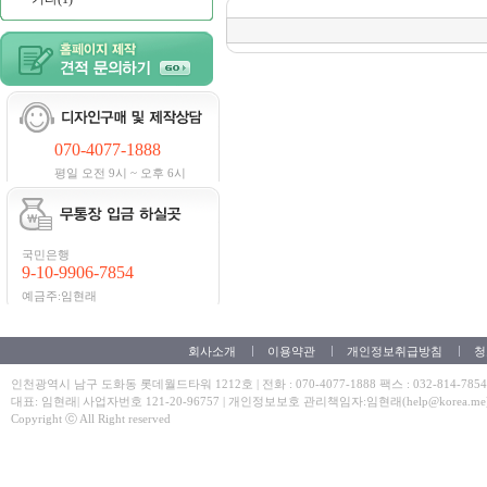
070-4077-1888
평일 오전 9시 ~ 오후 6시
국민은행
9-10-9906-7854
예금주:임현래
회사소개
이용약관
개인정보취급방침
청
인천광역시 남구 도화동 롯데월드타워 1212호 | 전화 : 070-4077-1888 팩스 : 032-814-7854
대표: 임현래| 사업자번호 121-20-96757 | 개인정보보호 관리책임자:임현래(help@korea.me
Copyright ⓒ All Right reserved