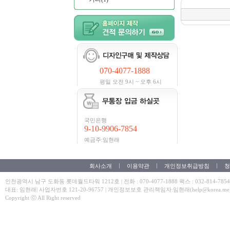
070-4077-1888
평일 오전 9시 ~ 오후 6시
국민은행
9-10-9906-7854
예금주:임현래
회사소개
이용약관
개인정보취급방침
청
인천광역시 남구 도화동 롯데월드타워 1212호 | 전화 : 070-4077-1888 팩스 : 032-814-7854
대표: 임현래| 사업자번호 121-20-96757 | 개인정보보호 관리책임자:임현래(help@korea.me
Copyright ⓒ All Right reserved