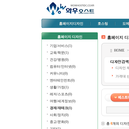
홈페이지디자인
호스팅
도
홈페이지 디자인
홈페이지 
기업/서비스(1)
HOME
교육/학문(1)
건강/병원(0)
컴퓨터/인터넷(0)
디자인 
커뮤니티(0)
가격대 
엔터테인먼트(0)
생활/가정(1)
레저/스포츠(0)
여행/세계정보(0)
경제/재테크(1)
사회/정치(0)
종교/문화(0)
총
0
개의 디자
기타(1)