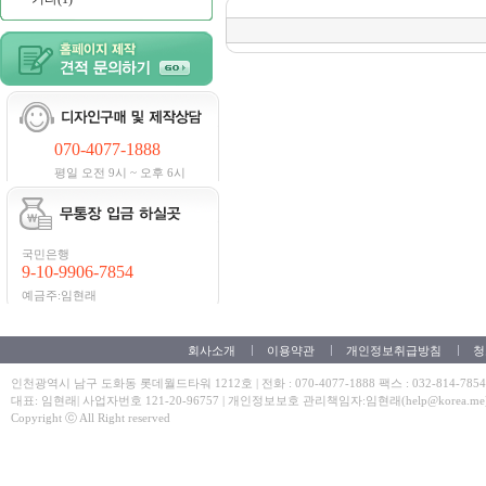
070-4077-1888
평일 오전 9시 ~ 오후 6시
국민은행
9-10-9906-7854
예금주:임현래
회사소개
이용약관
개인정보취급방침
청
인천광역시 남구 도화동 롯데월드타워 1212호 | 전화 : 070-4077-1888 팩스 : 032-814-7854
대표: 임현래| 사업자번호 121-20-96757 | 개인정보보호 관리책임자:임현래(help@korea.me
Copyright ⓒ All Right reserved