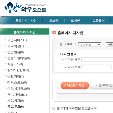
홈페이지디자인
호스팅
도메인
그룹웨어
홈페이지 디자인
홈페이지 디자인
기업/서비스(1)
HOME
>
>
교육/학문(1)
건강/병원(0)
컴퓨터/인터넷(0)
디자인 제목
커뮤니티(0)
가격대 선택
엔터테인먼트(0)
생활/가정(1)
레저/스포츠(0)
여행/세계정보(0)
경제/재테크(1)
사회/정치(0)
종교/문화(0)
총
0
개의 디자인을 찾았습니다.
기타(1)