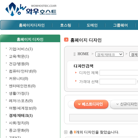
홈페이지디자인
호스팅
도메인
그룹웨어
홈페이지 디자인
홈페이지 디자인
기업/서비스(1)
HOME
>
>
교육/학문(1)
건강/병원(0)
컴퓨터/인터넷(0)
디자인 제목
커뮤니티(0)
가격대 선택
엔터테인먼트(0)
생활/가정(1)
레저/스포츠(0)
여행/세계정보(0)
경제/재테크(1)
사회/정치(0)
종교/문화(0)
총
0
개의 디자인을 찾았습니다.
기타(1)