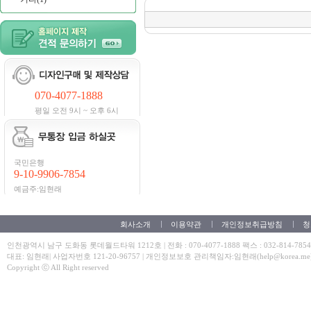
070-4077-1888
평일 오전 9시 ~ 오후 6시
국민은행
9-10-9906-7854
예금주:임현래
회사소개
이용약관
개인정보취급방침
청
인천광역시 남구 도화동 롯데월드타워 1212호 | 전화 : 070-4077-1888 팩스 : 032-814-7854
대표: 임현래| 사업자번호 121-20-96757 | 개인정보보호 관리책임자:임현래(help@korea.me
Copyright ⓒ All Right reserved