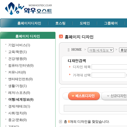
홈페이지디자인
호스팅
도메인
그룹웨어
홈페이지 디자인
홈페이지 디자인
기업/서비스(1)
HOME
>
>
교육/학문(1)
건강/병원(0)
컴퓨터/인터넷(0)
디자인 제목
커뮤니티(0)
가격대 선택
엔터테인먼트(0)
생활/가정(1)
레저/스포츠(0)
여행/세계정보(0)
경제/재테크(1)
사회/정치(0)
종교/문화(0)
총
0
개의 디자인을 찾았습니다.
기타(1)