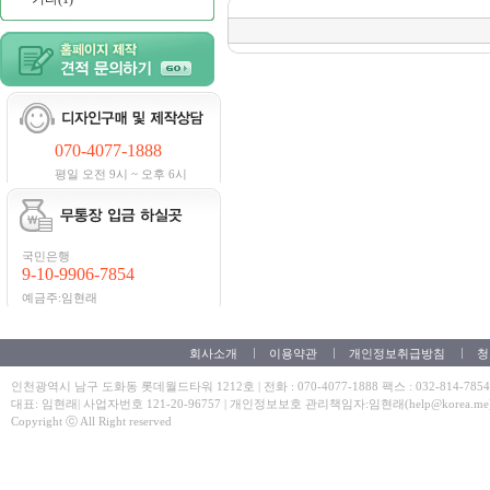
070-4077-1888
평일 오전 9시 ~ 오후 6시
국민은행
9-10-9906-7854
예금주:임현래
회사소개
이용약관
개인정보취급방침
청
인천광역시 남구 도화동 롯데월드타워 1212호 | 전화 : 070-4077-1888 팩스 : 032-814-7854
대표: 임현래| 사업자번호 121-20-96757 | 개인정보보호 관리책임자:임현래(help@korea.me
Copyright ⓒ All Right reserved