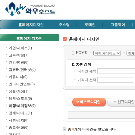
홈페이지디자인
호스팅
도메인
그룹웨어
홈페이지 디자인
홈페이지 디자인
기업/서비스(1)
HOME
>
>
교육/학문(1)
건강/병원(0)
컴퓨터/인터넷(0)
디자인 제목
커뮤니티(0)
가격대 선택
엔터테인먼트(0)
생활/가정(1)
레저/스포츠(0)
여행/세계정보(0)
경제/재테크(1)
사회/정치(0)
종교/문화(0)
총
0
개의 디자인을 찾았습니다.
기타(1)