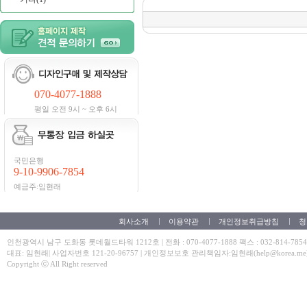
070-4077-1888
평일 오전 9시 ~ 오후 6시
국민은행
9-10-9906-7854
예금주:임현래
회사소개
이용약관
개인정보취급방침
청
인천광역시 남구 도화동 롯데월드타워 1212호 | 전화 : 070-4077-1888 팩스 : 032-814-7854
대표: 임현래| 사업자번호 121-20-96757 | 개인정보보호 관리책임자:임현래(help@korea.me
Copyright ⓒ All Right reserved